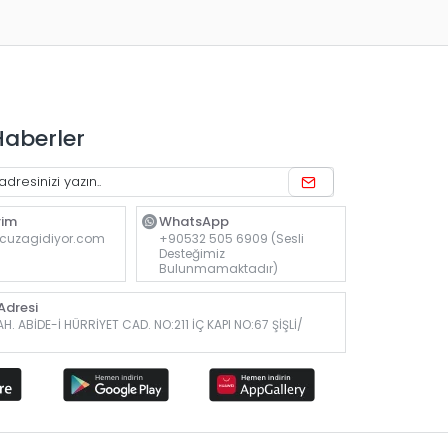
Haberler
rim
WhatsApp
cuzagidiyor.com
+90532 505 6909 (Sesli
Desteğimiz
Bulunmamaktadır)
dresi
. ABİDE-İ HÜRRİYET CAD. NO:211 İÇ KAPI NO:67 ŞİŞLİ/