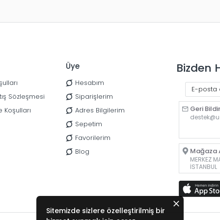
Bizden 
Üye
ulları
Hesabım
tış Sözleşmesi
Siparişlerim
Geri Bildi
e Koşulları
Adres Bilgilerim
destek@u
Sepetim
Favorilerim
Mağaza A
Blog
MERKEZ MAH
İSTANBUL
Sitemizde sizlere özelleştirilmiş bir