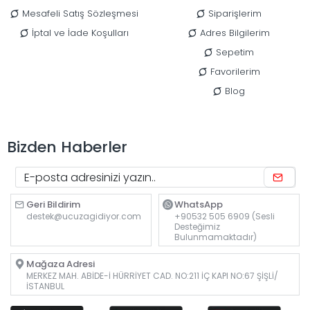
Mesafeli Satış Sözleşmesi
Siparişlerim
İptal ve İade Koşulları
Adres Bilgilerim
Sepetim
Favorilerim
Blog
Bizden Haberler
Geri Bildirim
WhatsApp
destek@ucuzagidiyor.com
+90532 505 6909 (Sesli
Desteğimiz
Bulunmamaktadır)
Mağaza Adresi
MERKEZ MAH. ABİDE-İ HÜRRİYET CAD. NO:211 İÇ KAPI NO:67 ŞİŞLİ/
İSTANBUL