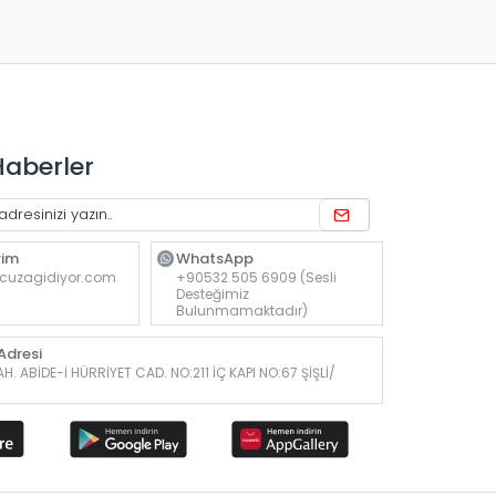
Haberler
rim
WhatsApp
cuzagidiyor.com
+90532 505 6909 (Sesli
Desteğimiz
Bulunmamaktadır)
dresi
. ABİDE-İ HÜRRİYET CAD. NO:211 İÇ KAPI NO:67 ŞİŞLİ/