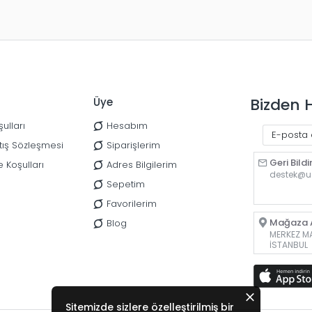
Bizden 
Üye
ulları
Hesabım
tış Sözleşmesi
Siparişlerim
Geri Bildi
e Koşulları
Adres Bilgilerim
destek@u
Sepetim
Favorilerim
Mağaza A
Blog
MERKEZ MAH
İSTANBUL
Sitemizde sizlere özelleştirilmiş bir