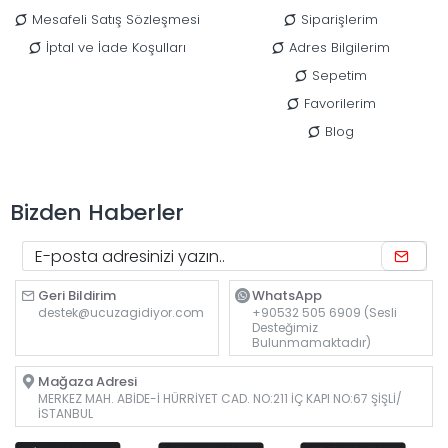
Mesafeli Satış Sözleşmesi
Siparişlerim
İptal ve İade Koşulları
Adres Bilgilerim
Sepetim
Favorilerim
Blog
Bizden Haberler
Geri Bildirim
WhatsApp
destek@ucuzagidiyor.com
+90532 505 6909 (Sesli
Desteğimiz
Bulunmamaktadır)
Mağaza Adresi
MERKEZ MAH. ABİDE-İ HÜRRİYET CAD. NO:211 İÇ KAPI NO:67 ŞİŞLİ/
İSTANBUL