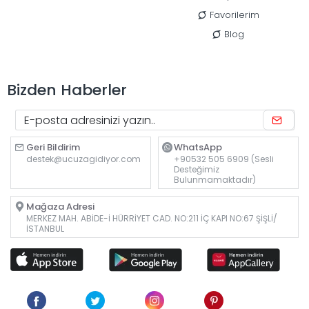
Favorilerim
Blog
Bizden Haberler
Geri Bildirim
WhatsApp
destek@ucuzagidiyor.com
+90532 505 6909 (Sesli
Desteğimiz
Bulunmamaktadır)
Mağaza Adresi
MERKEZ MAH. ABİDE-İ HÜRRİYET CAD. NO:211 İÇ KAPI NO:67 ŞİŞLİ/
İSTANBUL