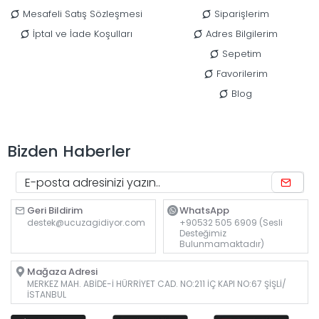
Mesafeli Satış Sözleşmesi
Siparişlerim
İptal ve İade Koşulları
Adres Bilgilerim
Sepetim
Favorilerim
Blog
Bizden Haberler
Geri Bildirim
WhatsApp
destek@ucuzagidiyor.com
+90532 505 6909 (Sesli
Desteğimiz
Bulunmamaktadır)
Mağaza Adresi
MERKEZ MAH. ABİDE-İ HÜRRİYET CAD. NO:211 İÇ KAPI NO:67 ŞİŞLİ/
İSTANBUL