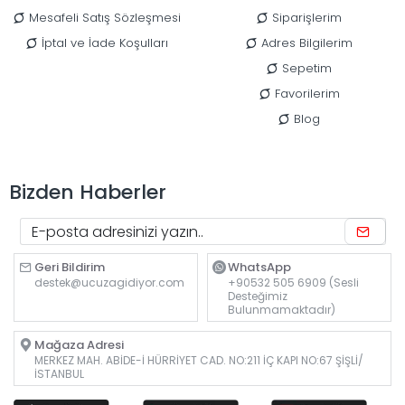
Mesafeli Satış Sözleşmesi
Siparişlerim
İptal ve İade Koşulları
Adres Bilgilerim
Sepetim
Favorilerim
Blog
Bizden Haberler
Geri Bildirim
WhatsApp
destek@ucuzagidiyor.com
+90532 505 6909 (Sesli
Desteğimiz
Bulunmamaktadır)
Mağaza Adresi
MERKEZ MAH. ABİDE-İ HÜRRİYET CAD. NO:211 İÇ KAPI NO:67 ŞİŞLİ/
İSTANBUL