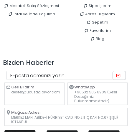
Mesafeli Satış Sözleşmesi
Siparişlerim
İptal ve İade Koşulları
Adres Bilgilerim
Sepetim
Favorilerim
Blog
Bizden Haberler
Geri Bildirim
WhatsApp
destek@ucuzagidiyor.com
+90532 505 6909 (Sesli
Desteğimiz
Bulunmamaktadır)
Mağaza Adresi
MERKEZ MAH. ABİDE-İ HÜRRİYET CAD. NO:211 İÇ KAPI NO:67 ŞİŞLİ/
İSTANBUL