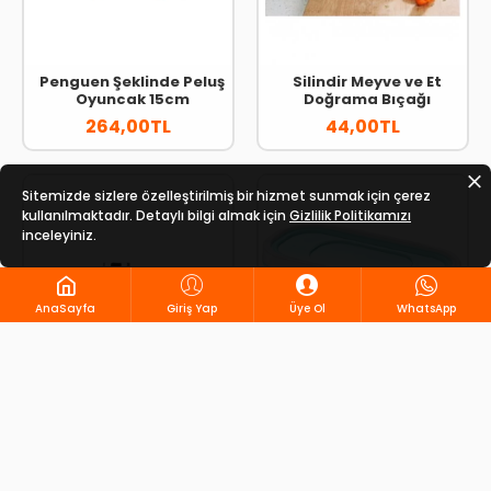
Penguen Şeklinde Peluş
Silindir Meyve ve Et
Oyuncak 15cm
Doğrama Bıçağı
264,00TL
44,00TL
Sitemizde sizlere özelleştirilmiş bir hizmet sunmak için çerez
kullanılmaktadır. Detaylı bilgi almak için
Gizlilik Politikamızı
inceleyiniz.
AnaSayfa
Giriş Yap
Üye Ol
WhatsApp
%5
İndirim
Smart Cup 500 ml
Smart Saklama Kabı