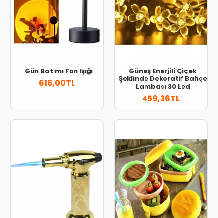
Gün Batımı Fon Işığı
Güneş Enerjili Çiçek
Şeklinde Dekoratif Bahçe
616,00TL
Lambası 30 Led
459,36TL