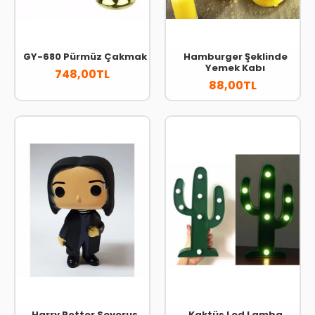
GY-680 Pürmüz Çakmak
Hamburger Şeklinde
Yemek Kabı
748,00TL
88,00TL
Harry Potter Severus
Kaktüs Led Lamba