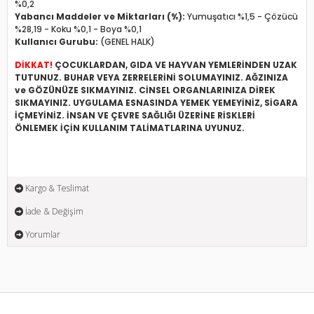
%0,2
Yabancı Maddeler ve Miktarları (%):
Yumuşatıcı %1,5 - Çözücü
%28,19 - Koku %0,1 - Boya %0,1
Kullanıcı Gurubu:
(GENEL HALK)
DİKKAT!
ÇOCUKLARDAN, GIDA VE HAYVAN YEMLERİNDEN UZAK
TUTUNUZ. BUHAR VEYA ZERRELERİNİ SOLUMAYINIZ. AĞZINIZA
ve GÖZÜNÜZE SIKMAYINIZ. CİNSEL ORGANLARINIZA DİREK
SIKMAYINIZ. UYGULAMA ESNASINDA YEMEK YEMEYİNİZ, SİGARA
İÇMEYİNİZ. İNSAN VE ÇEVRE SAĞLIĞI ÜZERİNE RİSKLERİ
ÖNLEMEK İÇİN KULLANIM TALİMATLARINA UYUNUZ.
Kargo & Teslimat
İade & Değişim
Yorumlar