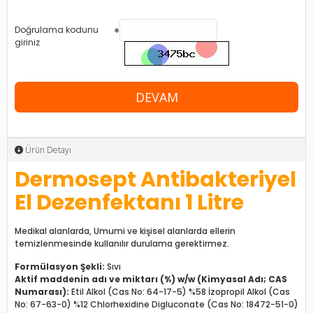
Doğrulama kodunu
giriniz
DEVAM
Ürün Detayı
Dermosept Antibakteriyel
El Dezenfektanı 1 Litre
Medikal alanlarda, Umumi ve kişisel alanlarda ellerin
temizlenmesinde kullanılır durulama gerektirmez.
Formülasyon Şekli:
Sıvı
Aktif maddenin adı ve miktarı (%) w/w (Kimyasal Adı; CAS
Numarası):
Etil Alkol (Cas No: 64-17-5) %58 İzopropil Alkol (Cas
No: 67-63-0) %12 Chlorhexidine Digluconate (Cas No: 18472-51-0)