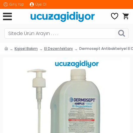
Giriş Yap
Üye Ol
Kişisel Bakım
El Dezenfektanı
Dermosept Antibakteriyel El D