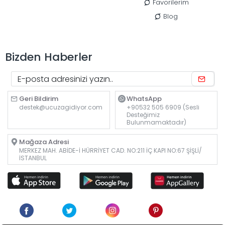
Favorilerim
Blog
Bizden Haberler
Geri Bildirim
WhatsApp
destek@ucuzagidiyor.com
+90532 505 6909 (Sesli
Desteğimiz
Bulunmamaktadır)
Mağaza Adresi
MERKEZ MAH. ABİDE-İ HÜRRİYET CAD. NO:211 İÇ KAPI NO:67 ŞİŞLİ/
İSTANBUL