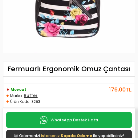
Fermuarlı Ergonomik Omuz Çantası
176,00TL
Mevcut
Buffer
Marka:
Ürün Kodu:
8253
WhatsApp Destek Hattı
😍
Ödemenizi
isterseniz
Kapıda Ödeme
ile yapabilirsiniz!