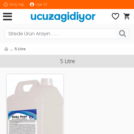
Giriş Yap
Üye Ol
5 Litre
5 Litre