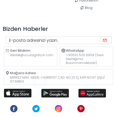
Favorilerim
Blog
Bizden Haberler
Geri Bildirim
WhatsApp
destek@ucuzagidiyor.com
+90532 505 6909 (Sesli
Desteğimiz
Bulunmamaktadır)
Mağaza Adresi
MERKEZ MAH. ABİDE-İ HÜRRİYET CAD. NO:211 İÇ KAPI NO:67 ŞİŞLİ/
İSTANBUL