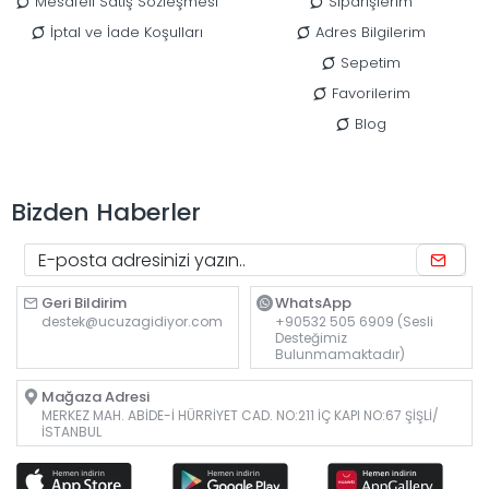
Mesafeli Satış Sözleşmesi
Siparişlerim
İptal ve İade Koşulları
Adres Bilgilerim
Sepetim
Favorilerim
Blog
Bizden Haberler
Geri Bildirim
WhatsApp
destek@ucuzagidiyor.com
+90532 505 6909 (Sesli
Desteğimiz
Bulunmamaktadır)
Mağaza Adresi
MERKEZ MAH. ABİDE-İ HÜRRİYET CAD. NO:211 İÇ KAPI NO:67 ŞİŞLİ/
İSTANBUL