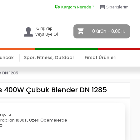
Kargom Nerede ?
Siparişlerim
Giriş Yap
0 ürün - 0,00TL
Veya Üye Ol
yuncak
Spor, Fitness, Outdoor
Fırsat Ürünleri
r DN 1285
ks 400W Çubuk Blender DN 1285
nyası
le Yapılan 1000TL Üzeri Ödemelerde
z!