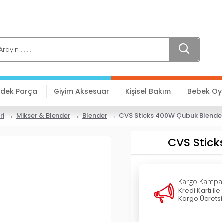
edek Parça
Giyim Aksesuar
Kişisel Bakım
Bebek O
ri
Mikser & Blender
Blender
CVS Sticks 400W Çubuk Blende
CVS Stic
Kargo Kampa
Kredi Kartı i
Kargo Ücretsi