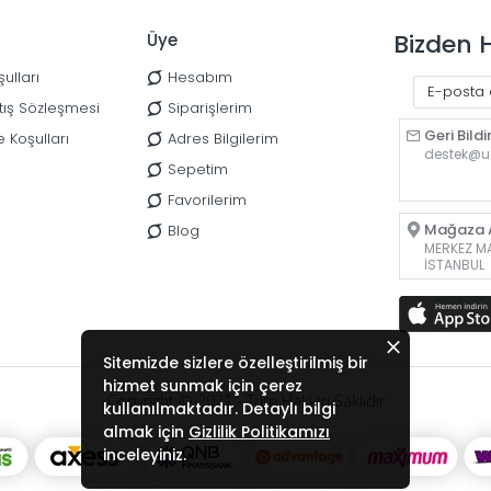
Bizden 
Üye
ulları
Hesabım
tış Sözleşmesi
Siparişlerim
Geri Bildi
e Koşulları
Adres Bilgilerim
destek@u
Sepetim
Favorilerim
Mağaza A
Blog
MERKEZ MAH
İSTANBUL
Sitemizde sizlere özelleştirilmiş bir
hizmet sunmak için çerez
Copyright © 2021 - Tüm Hakları Saklıdır
kullanılmaktadır. Detaylı bilgi
almak için
Gizlilik Politikamızı
inceleyiniz.