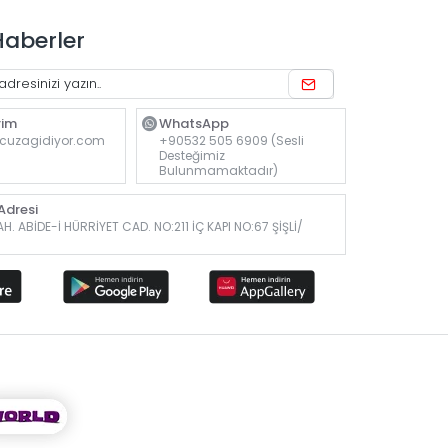
Haberler
rim
WhatsApp
cuzagidiyor.com
+90532 505 6909 (Sesli
Desteğimiz
Bulunmamaktadır)
dresi
. ABİDE-İ HÜRRİYET CAD. NO:211 İÇ KAPI NO:67 ŞİŞLİ/