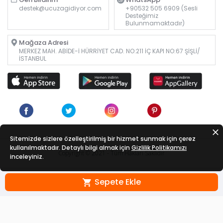
destek@ucuzagidiyor.com
+90532 505 6909 (Sesli
Desteğimiz
Bulunmamaktadır)
Mağaza Adresi
MERKEZ MAH. ABİDE-İ HÜRRİYET CAD. NO:211 İÇ KAPI NO:67 ŞİŞLİ/
İSTANBUL
Sitemizde sizlere özelleştirilmiş bir hizmet sunmak için çerez
kullanılmaktadır. Detaylı bilgi almak için
Gizlilik Politikamızı
Copyright © 2021 - Tüm Hakları Saklıdır
inceleyiniz.
Sepete Ekle