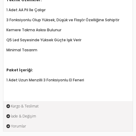
1 Adet AA Pil İle Çalışır
3 Fonksiyonlu Olup Yüksek, Düşük ve Flaşör Özelliğine Sahiptir
Kemere Takma Askısı Bulunur
Q5 Led Sayesinde Yüksek Güçte Işık Verir
Minimal Tasarım
Paket İçeriği:
1 Adet Uzun Menzilli 3 Fonksiyonlu El Feneri
Kargo & Teslimat
İade & Değişim
Yorumlar